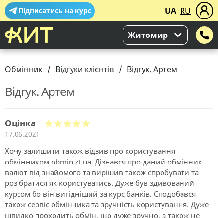
UA
RU
Підписатись на курс
Житомир
Обмінник
Відгуки клієнтів
Відгук. Артем
Відгук. Артем
Оцінка
17.06.2021
Хочу залишити також відзив про користування
обмінником obmin.zt.ua. Дізнався про даний обмінник
валют від знайомого та вирішив також спробувати та
розібратися як користуватись. Дуже був здивований
курсом бо він вигідніший за курс банків. Сподобався
також сервіс обмінника та зручність користування. Дуже
швидко проходить обмін, що дуже зручно, а також не