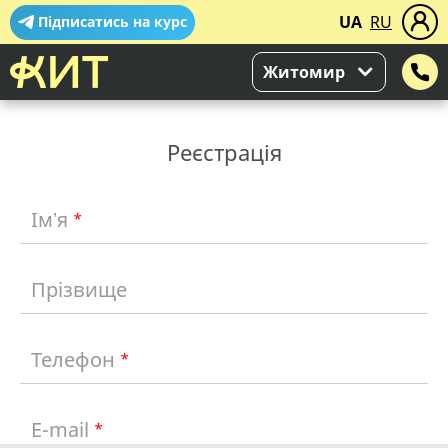
UA
RU
Підписатись на курс
Житомир
Реєстрація
Імʼя
*
Прізвище
Телефон
*
E-mail
*