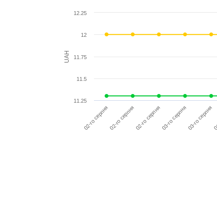
12.25
12
UAH
11.75
11.5
11.25
02-го серпня
02-го серпня
03-го серпня
02-го серпня
03-го серпня
0
Повідомити мене