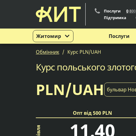
Послуги
0
8
0
0
Підтримка
Житомир
Послуги
Обмінник
Курс PLN/UAH
Курс польського злотог
PLN/UAH
бульвар Нов
Опт від 500 PLN
11.40