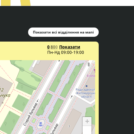
Показати всі відділення на мапі
0
8
0
0
Показати
Пн-Нд 09:00-19:00
+
−