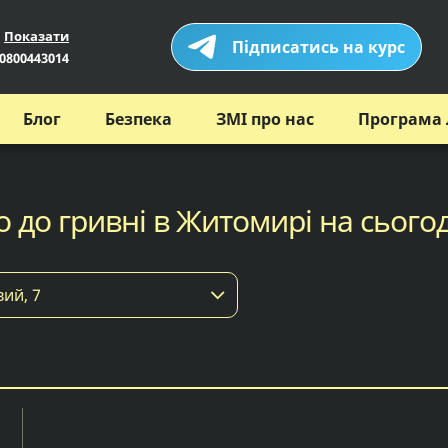
Показати
Підписатись на курс
0800443014
Блог
Безпека
ЗМІ про нас
Програма 
о до гривні в Житомирі на сього
ий, 7