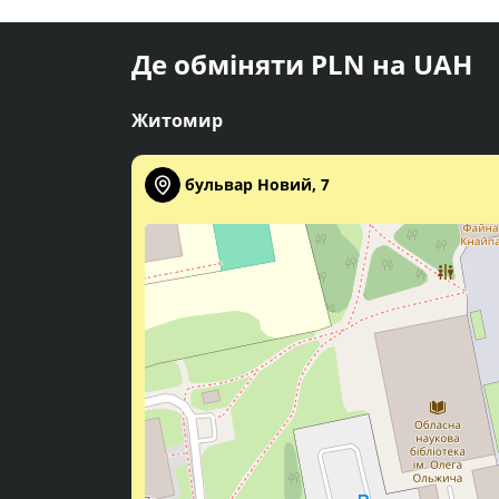
Де обміняти PLN на UAH
Житомир
бульвар Новий, 7