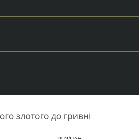
ого злотого до гривні
PLN/UAH