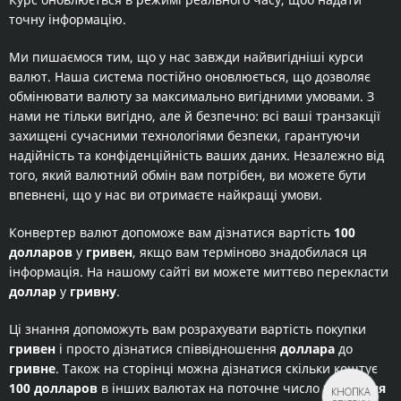
точну інформацію.
Ми пишаємося тим, що у нас завжди найвигідніші курси
валют. Наша система постійно оновлюється, що дозволяє
обмінювати валюту за максимально вигідними умовами. З
нами не тільки вигідно, але й безпечно: всі ваші транзакції
захищені сучасними технологіями безпеки, гарантуючи
надійність та конфіденційність ваших даних. Незалежно від
того, який валютний обмін вам потрібен, ви можете бути
впевнені, що у нас ви отримаєте найкращі умови.
Конвертер валют допоможе вам дізнатися вартість
100
долларов
у
гривен
, якщо вам терміново знадобилася ця
інформація. На нашому сайті ви можете миттєво перекласти
доллар
у
гривну
.
Ці знання допоможуть вам розрахувати вартість покупки
гривен
і просто дізнатися співвідношення
доллара
до
гривне
. Також на сторінці можна дізнатися скільки коштує
100 долларов
в інших валютах на поточне число
10 серпня
КНОПКА