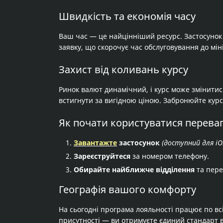
Швидкість та економія часу
Ваш час — це найцінніший ресурс. Застосунок 
заявку, що скорочує час обслуговування до мі
Захист від коливань курсу
Ринок валют динамічний, і курс може змінитис
встигнути за вигідною ціною. Забронюйте курс з
Як почати користуватися перева
Завантажте
застосунок
(доступний для iO
Зареєструйтеся
за номером телефону.
Обирайте найближче відділення
та пере
Географія вашого комфорту
На сьогодні програма лояльності працює по всі
присутності — ви отримуєте єдиний стандарт ви