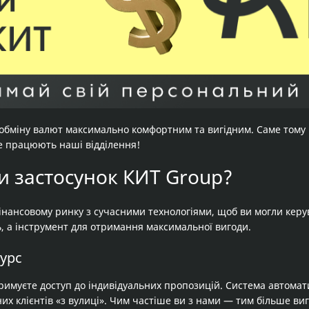
 обміну валют максимально комфортним та вигідним. Саме тому
де працюють наші відділення!
и застосунок КИТ Group?
інансовому ринку з сучасними технологіями, щоб ви могли керув
, а інструмент для отримання максимальної вигоди.
курс
римуєте доступ до індивідуальних пропозицій. Система автомат
их клієнтів «з вулиці». Чим частіше ви з нами — тим більше ви