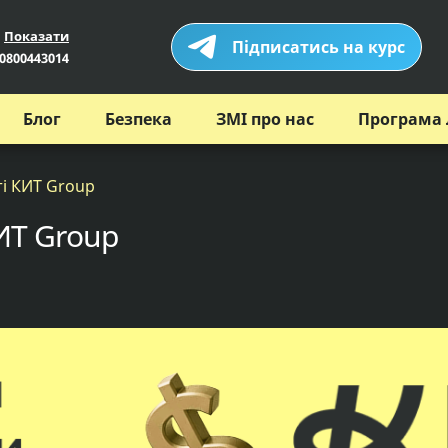
Показати
Підписатись на курс
0800443014
Блог
Безпека
ЗМІ про нас
Програма 
і КИТ Group
ИТ Group