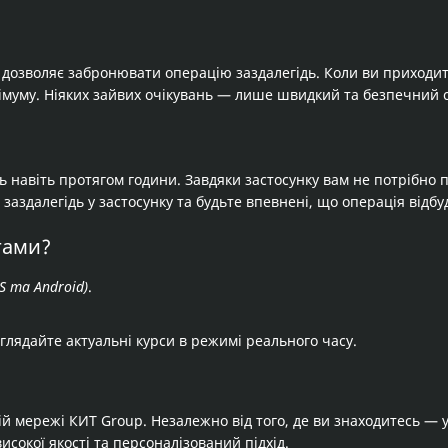
дозволяє забронювати операцію заздалегідь. Коли ви приходит
німуму. Ніяких зайвих очікувань — лише швидкий та безпечний с
ь навіть протягом години. Завдяки застосунку вам не потрібно 
аздалегідь у застосунку та будьте впевнені, що операція відбуд
гами?
S та Android)
.
глядайте актуальні курси в режимі реального часу.
й мережі КИТ Group. Незалежно від того, де ви знаходитесь — у 
сокої якості та персоналізований підхід.