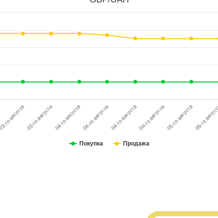
3-го августа
03-го августа
04-го августа
04-го августа
04-го августа
04-го августа
05-го августа
05-го авгус
Покупка
Продажа