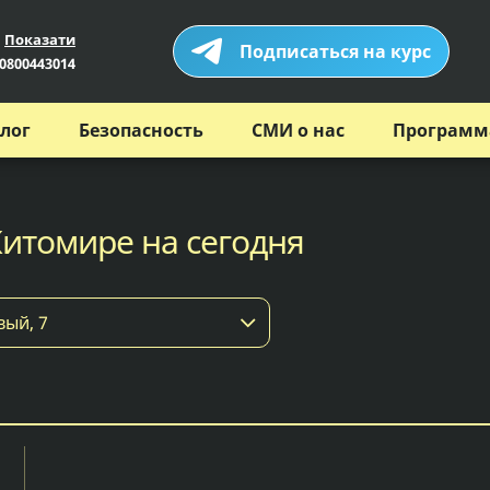
Показати
Подписаться на курс
0800443014
лог
Безопасность
СМИ о нас
Программ
Житомире на сегодня
вый, 7