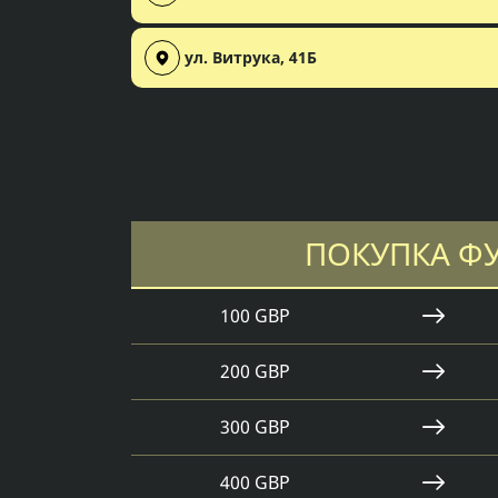
ул. Витрука, 41Б
ПОКУПКА Ф
100 GBP
200 GBP
300 GBP
400 GBP