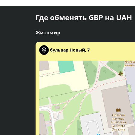
Где обменять GBP на UAH
Житомир
бульвар Новый, 7