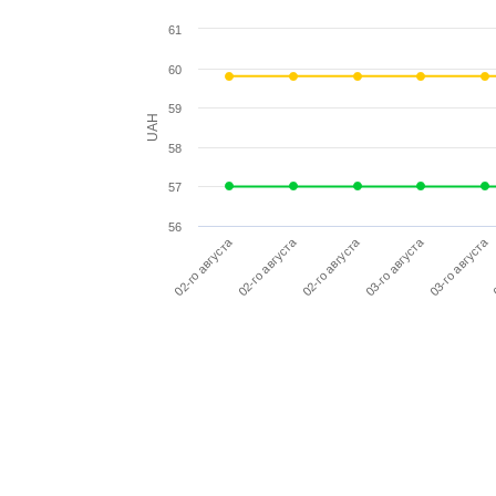
61
60
59
UAH
58
57
56
0
02-го августа
02-го августа
02-го августа
03-го августа
03-го августа
Уведомить меня