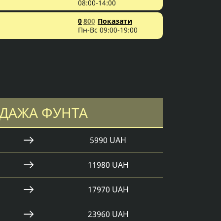
08:00-14:00
0
8
0
0
Показати
Пн-Вс 09:00-19:00
ДАЖА ФУНТА
5990 UAH
11980 UAH
17970 UAH
23960 UAH