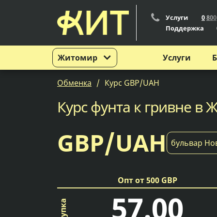
Услуги
0
8
0
0
Поддержка
Житомир
Услуги
Б
Обменка
Курс GBP/UAH
Курс фунта к гривне в 
GBP/UAH
бульвар Но
Опт от 500 GBP
57.00